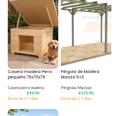
Caseta madera Perro
Pérgola de Madera
pequeño 76x70x79
Maciza 5×3
Caseta perro madera
Pérgolas Macizas
€
99.90
€
375.90
Envio de 2-7 dias
Envio de 2-7 dias