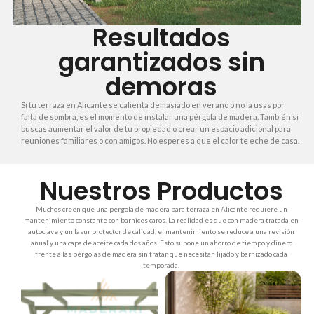
Resultados
garantizados sin
demoras
Si tu terraza en Alicante se calienta demasiado en verano o no la usas por
falta de sombra, es el momento de instalar una pérgola de madera. También si
buscas aumentar el valor de tu propiedad o crear un espacio adicional para
reuniones familiares o con amigos. No esperes a que el calor te eche de casa.
Nuestros Productos
Muchos creen que una pérgola de madera para terraza en Alicante requiere un
mantenimiento constante con barnices caros. La realidad es que con madera tratada en
autoclave y un lasur protector de calidad, el mantenimiento se reduce a una revisión
anual y una capa de aceite cada dos años. Esto supone un ahorro de tiempo y dinero
frente a las pérgolas de madera sin tratar, que necesitan lijado y barnizado cada
temporada.