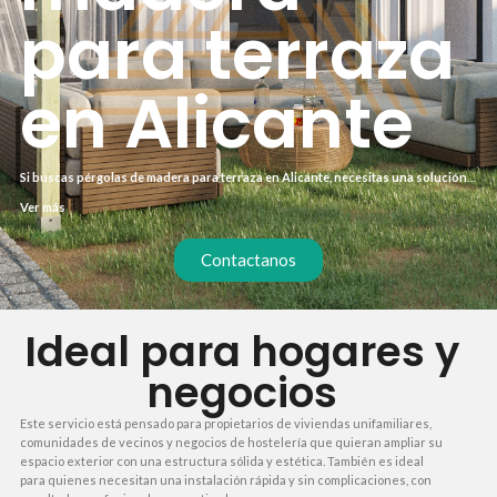
para terraza
en Alicante
Si buscas pérgolas de madera para terraza en Alicante, necesitas una solución
que resista el clima costero sin requerir mantenimiento constante. Nuestro
Ver más
servicio integral incluye desde la medición hasta el montaje, con materiales
tratados y garantía de durabilidad. Olvídate de sorpresas y disfruta de tu
terraza .
Contactanos
Ideal para hogares y
negocios
Este servicio está pensado para propietarios de viviendas unifamiliares,
comunidades de vecinos y negocios de hostelería que quieran ampliar su
espacio exterior con una estructura sólida y estética. También es ideal
para quienes necesitan una instalación rápida y sin complicaciones, con