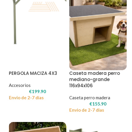
PERGOLA MACIZA 4X3
Caseta madera perro
mediano-grande
Accesorios
116x94x106
€
199.90
Envio de 2-7 dias
Caseta perro madera
€
155.90
Envio de 2-7 dias