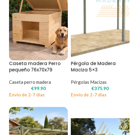
Caseta madera Perro
Pérgola de Madera
pequeño 76x70x79
Maciza 5×3
Caseta perro madera
Pérgolas Macizas
€
99.90
€
375.90
Envio de 2-7 dias
Envio de 2-7 dias