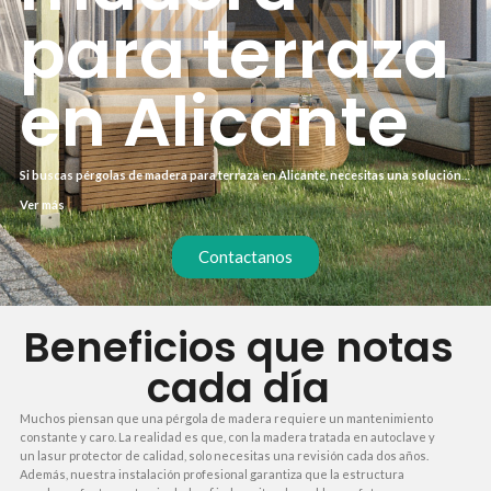
para terraza
en Alicante
Si buscas pérgolas de madera para terraza en Alicante, necesitas una solución
que combine resistencia al clima costero con un diseño que realce tu hogar.
Ver más
Trabajamos con maderas tratadas en autoclave, ideales para soportar la
humedad y el salitre sin deformarse. Te ofrecemos un presupuesto cerrado , sin
sorpresas.
Contactanos
Beneficios que notas
cada día
Muchos piensan que una pérgola de madera requiere un mantenimiento
constante y caro. La realidad es que, con la madera tratada en autoclave y
un lasur protector de calidad, solo necesitas una revisión cada dos años.
Además, nuestra instalación profesional garantiza que la estructura