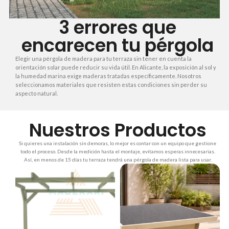
3 errores que
encarecen tu pérgola
Elegir una pérgola de madera para tu terraza sin tener en cuenta la
orientación solar puede reducir su vida útil. En Alicante, la exposición al sol y
la humedad marina exige maderas tratadas específicamente. Nosotros
seleccionamos materiales que resisten estas condiciones sin perder su
aspecto natural.
Nuestros Productos
Si quieres una instalación sin demoras, lo mejor es contar con un equipo que gestione
todo el proceso. Desde la medición hasta el montaje, evitamos esperas innecesarias.
Así, en menos de 15 días tu terraza tendrá una pérgola de madera lista para usar.