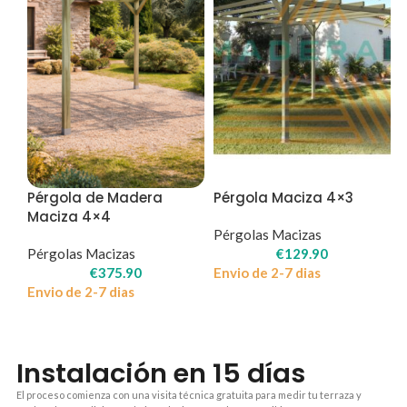
Pérgola de Madera
Pérgola Maciza 4×3
Maciza 4×4
Pérgolas Macizas
Pérgolas Macizas
€
129.90
€
375.90
Envio de 2-7 dias
Envio de 2-7 dias
Instalación en 15 días
El proceso comienza con una visita técnica gratuita para medir tu terraza y