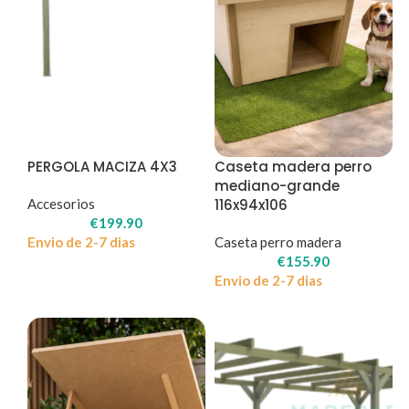
PERGOLA MACIZA 4X3
Caseta madera perro
mediano-grande
Accesorios
116x94x106
€
199.90
Envio de 2-7 dias
Caseta perro madera
€
155.90
Envio de 2-7 dias