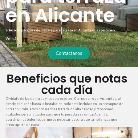
en Alicante
Si buscas pérgolas de madera para terraza en Alicante que combinen
durabilidad y estilo, has llegado al lugar indicado. Te ayudamos a crear un
Ver más
espacio exterior protegido del sol, perfecto para disfrutar con familia o amigos.
Nuestras pérgolas se adaptan a cualquier terraza, grande o pequeña, y están
diseñadas para resistir el clima mediterráneo.
Contactanos
Beneficios que notas
cada día
Olvídate de las demoras y los sobrecostes. Con nuestro servicio integral,
desde el diseño hasta la instalación, todo está incluido en un presupuesto
cerrado. Trabajamos con madera tratada de alta calidad y ofrecemos
acabados personalizados para que tu pérgola sea única. Además,
coordinamos todos los permisos necesarios para que tú no tengas que
preocuparte de nada.