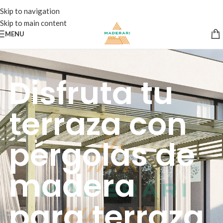
Skip to navigation
Skip to main content
MENU
Disfruta tu
terraza con
pérgolas de
madera
para terraza