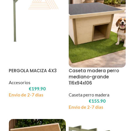
PERGOLA MACIZA 4X3
Caseta madera perro
mediano-grande
Accesorios
116x94x106
€
199.90
Envio de 2-7 dias
Caseta perro madera
€
155.90
Envio de 2-7 dias