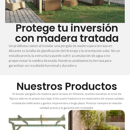
Protege tu inversión
con madera tratada
Un problema común al instalar una pérgola de madera para terraza en
Alicante es la falta de planificación del drenaje y la orientación solar. Sin un
estudio previo, la estructura puede sufrir acumulación de agua o no
proporcionar la sombra deseada. Nosotros analizamos tu terraza para
garantizar un resultado funcional y duradero.
Nuestros Productos
Al buscar pérgolas de madera para terraza en Alicante, muchos cometen el error de
fijarse solo en el precio más bajo. Esto suele traducirse en materiales de menor calidad,
instalación deficiente y gastos imprevistos a largo plazo. Prioriza siempre la relación
calidad-precio y la garantía del instalador.