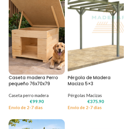
Caseta madera Perro
Pérgola de Madera
pequeño 76x70x79
Maciza 5×3
Caseta perro madera
Pérgolas Macizas
€
99.90
€
375.90
Envio de 2-7 dias
Envio de 2-7 dias