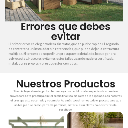
Errores que debes
evitar
El primer error es elegir madera sin tratar, que se pudre rápido. El segundo
es contratar a un instalador sin referencias, que puede dejar la estructura
mal fijada. El tercero es no pedir un presupuesto detallado, lo que genera
sobrecostes. Nosotros evitamos estos fallos usando madera certificada,
instaladores propios y presupuestos cerrados.
Nuestros Productos
Si estás leyendo esto, probablemente ya has tenido malas experiencias con otros
proveedores o te preocupa que el precio final sea más alto de lo esperado. Con nosotros,
el presupuesto es cerrado y no cambia. Además, coordinamos todo el proceso para que
no tengas que preocuparte de permisos, materiales ni plazos. Solo disfrutas del
resultado.