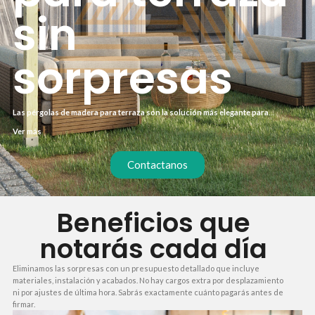
sin
sorpresas
Las pérgolas de madera para terraza son la solución más elegante para
disfrutar del exterior sin renunciar a la sombra. En nuestra empresa, trabajamos
Ver más
con maderas nobles y tratamientos que garantizan durabilidad. Te ofrecemos
un presupuesto cerrado desde el primer momento, sin costes adicionales.
Contactanos
Beneficios que
notarás cada día
Eliminamos las sorpresas con un presupuesto detallado que incluye
materiales, instalación y acabados. No hay cargos extra por desplazamiento
ni por ajustes de última hora. Sabrás exactamente cuánto pagarás antes de
firmar.