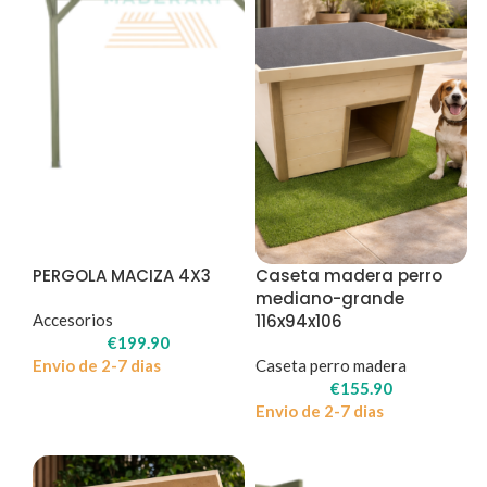
PERGOLA MACIZA 4X3
Caseta madera perro
mediano-grande
Accesorios
116x94x106
€
199.90
Envio de 2-7 dias
Caseta perro madera
€
155.90
Envio de 2-7 dias