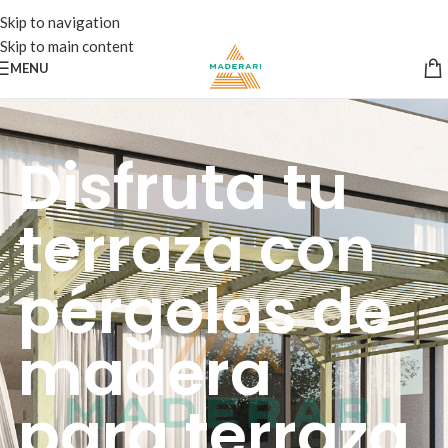
Skip to navigation
Skip to main content
MENU
Disfruta tu
terraza con
pérgolas de
madera
para terraza