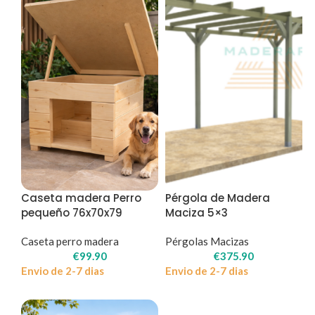
Caseta madera Perro
Pérgola de Madera
pequeño 76x70x79
Maciza 5×3
Caseta perro madera
Pérgolas Macizas
€
99.90
€
375.90
Envio de 2-7 dias
Envio de 2-7 dias