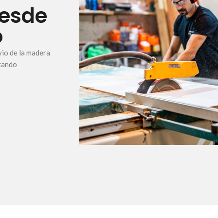
desde
o
io de la madera
itando