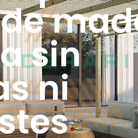
 de mad
a sin
s ni
stes