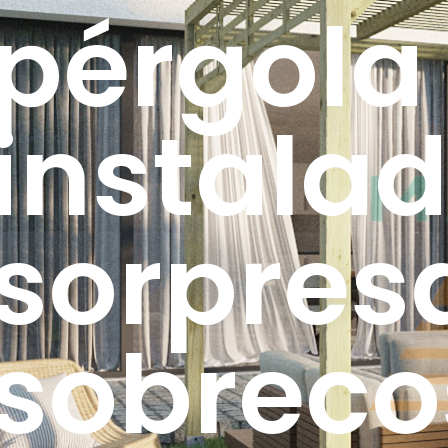
pérgola
instalad
sorpresa
sobreco