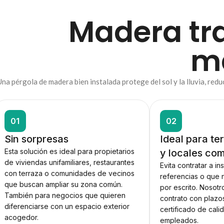
Madera tr
m
na pérgola de madera bien instalada protege del sol y la lluvia, red
01
02
Sin sorpresas
Ideal para te
Esta solución es ideal para propietarios
y locales com
de viviendas unifamiliares, restaurantes
Evita contratar a in
con terraza o comunidades de vecinos
referencias o que 
que buscan ampliar su zona común.
por escrito. Nosot
También para negocios que quieren
contrato con plazo
diferenciarse con un espacio exterior
certificado de cali
acogedor.
empleados.