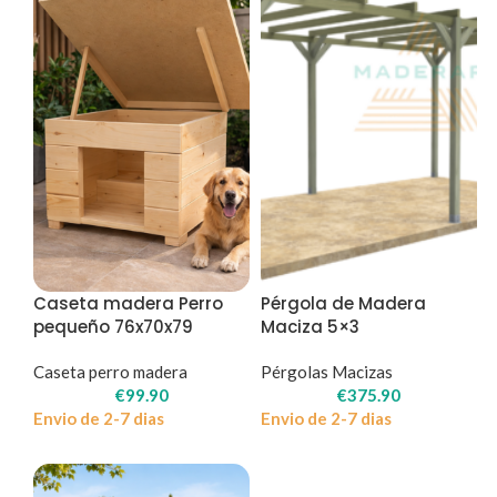
Caseta madera Perro
Pérgola de Madera
pequeño 76x70x79
Maciza 5×3
Caseta perro madera
Pérgolas Macizas
€
99.90
€
375.90
Envio de 2-7 dias
Envio de 2-7 dias