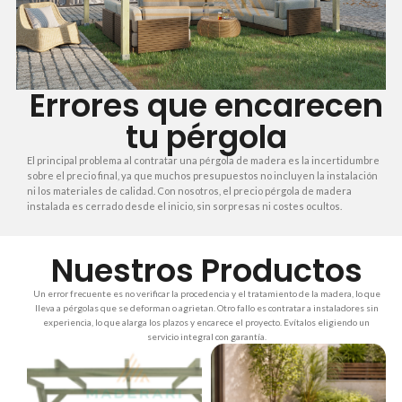
Errores que encarecen
tu pérgola
El principal problema al contratar una pérgola de madera es la incertidumbre
sobre el precio final, ya que muchos presupuestos no incluyen la instalación
ni los materiales de calidad. Con nosotros, el precio pérgola de madera
instalada es cerrado desde el inicio, sin sorpresas ni costes ocultos.
Nuestros Productos
Un error frecuente es no verificar la procedencia y el tratamiento de la madera, lo que
lleva a pérgolas que se deforman o agrietan. Otro fallo es contratar a instaladores sin
experiencia, lo que alarga los plazos y encarece el proyecto. Evítalos eligiendo un
servicio integral con garantía.