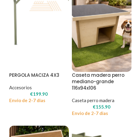
PERGOLA MACIZA 4X3
Caseta madera perro
mediano-grande
Accesorios
116x94x106
€
199.90
Envio de 2-7 dias
Caseta perro madera
€
155.90
Envio de 2-7 dias