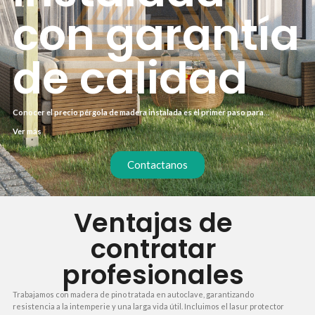
con garantía
de calidad
Conocer el precio pérgola de madera instalada es el primer paso para
transformar tu terraza o jardín en un espacio útil y protegido. En nuestra
Ver más
empresa ofrecemos presupuestos cerrados sin sorpresas, incluyendo
materiales, tratamiento y mano de obra. Así sabes exactamente cuánto invertir
desde el principio.
Contactanos
Ventajas de
contratar
profesionales
Trabajamos con madera de pino tratada en autoclave, garantizando
resistencia a la intemperie y una larga vida útil. Incluimos el lasur protector