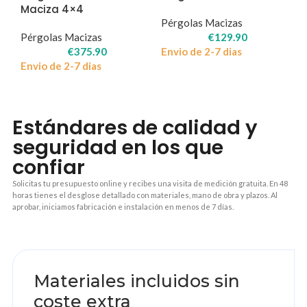
Maciza 4×4
Pérgolas Macizas
Pérgolas Macizas
€
129.90
€
375.90
Envio de 2-7 dias
Envio de 2-7 dias
Estándares de calidad y
seguridad en los que
confiar
Solicitas tu presupuesto online y recibes una visita de medición gratuita. En 48
horas tienes el desglose detallado con materiales, mano de obra y plazos. Al
aprobar, iniciamos fabricación e instalación en menos de 7 días.
1
Materiales incluidos sin
coste extra