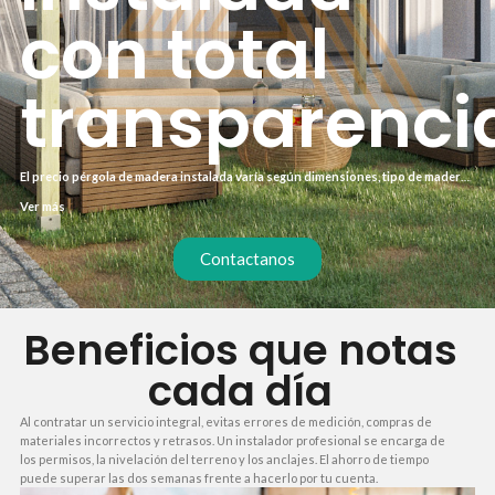
con total
transparenci
El precio pérgola de madera instalada varía según dimensiones, tipo de madera
y complejidad del montaje. Un modelo estándar de 3×4 metros en pino tratado
Ver más
ronda los 2.500 €, mientras que uno de iroko o cumarú puede superar los 4.500 €.
Incluye materiales, transporte y mano de obra, sin sorpresas.
Contactanos
Beneficios que notas
cada día
Al contratar un servicio integral, evitas errores de medición, compras de
materiales incorrectos y retrasos. Un instalador profesional se encarga de
los permisos, la nivelación del terreno y los anclajes. El ahorro de tiempo
puede superar las dos semanas frente a hacerlo por tu cuenta.