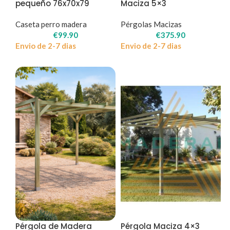
pequeño 76x70x79
Maciza 5×3
Caseta perro madera
Pérgolas Macizas
€
99.90
€
375.90
Envio de 2-7 dias
Envio de 2-7 dias
Pérgola de Madera
Pérgola Maciza 4×3