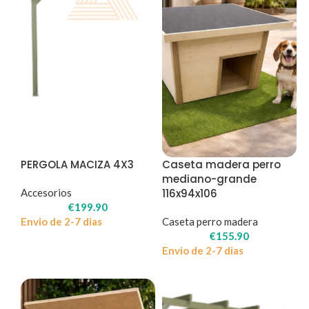
PERGOLA MACIZA 4X3
Caseta madera perro
mediano-grande
Accesorios
116x94x106
€
199.90
Envio de 2-7 dias
Caseta perro madera
€
155.90
Envio de 2-7 dias