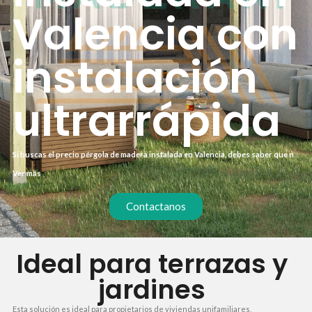
Valencia con
instalación
ultrarrápida
Si buscas el precio pérgola de madera instalada en Valencia, debes saber que no
todos los presupuestos incluyen lo mismo. Nosotros ofrecemos un servicio
Ver más
llave en mano con madera tratada en autoclave, instalación en 15 días y
presupuesto cerrado sin sorpresas. Así evitas sobrecostes y demoras.
Contactanos
Ideal para terrazas y
jardines
Esta solución es ideal para propietarios de viviendas unifamiliares,