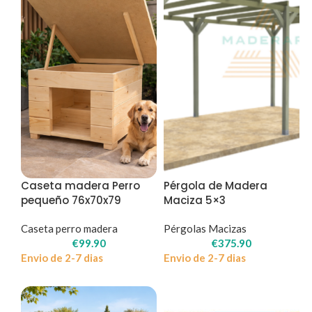
Caseta madera Perro
Pérgola de Madera
pequeño 76x70x79
Maciza 5×3
Caseta perro madera
Pérgolas Macizas
€
99.90
€
375.90
Envio de 2-7 dias
Envio de 2-7 dias