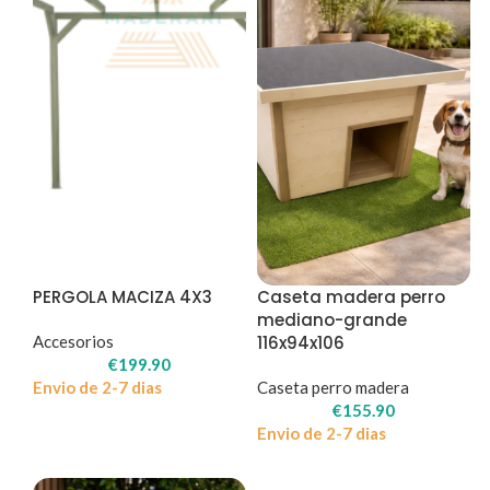
PERGOLA MACIZA 4X3
Caseta madera perro
mediano-grande
Accesorios
116x94x106
€
199.90
Envio de 2-7 dias
Caseta perro madera
€
155.90
Envio de 2-7 dias