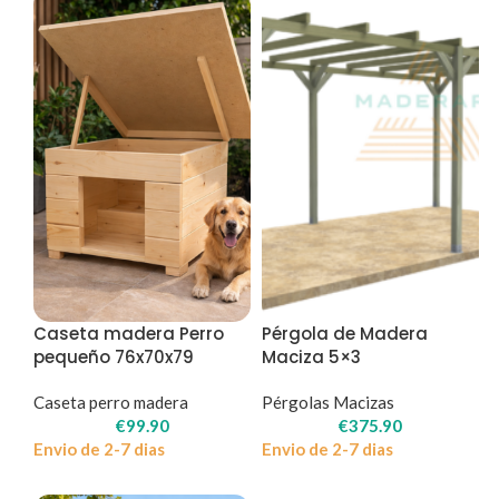
Caseta madera Perro
Pérgola de Madera
pequeño 76x70x79
Maciza 5×3
Caseta perro madera
Pérgolas Macizas
€
99.90
€
375.90
Envio de 2-7 dias
Envio de 2-7 dias