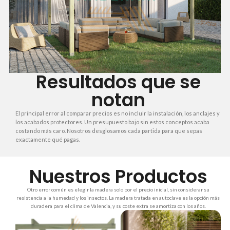
Resultados que se
notan
El principal error al comparar precios es no incluir la instalación, los anclajes y
los acabados protectores. Un presupuesto bajo sin estos conceptos acaba
costando más caro. Nosotros desglosamos cada partida para que sepas
exactamente qué pagas.
Nuestros Productos
Otro error común es elegir la madera solo por el precio inicial, sin considerar su
resistencia a la humedad y los insectos. La madera tratada en autoclave es la opción más
duradera para el clima de Valencia, y su coste extra se amortiza con los años.