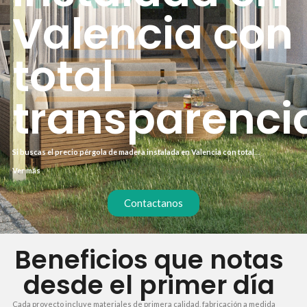
Valencia con
total
transparenci
Si buscas el precio pérgola de madera instalada en Valencia con total
transparencia, este servicio está diseñado para ti. Sabemos que tu tiempo vale
Ver más
oro, por eso ofrecemos un proceso ágil desde la consulta hasta el montaje.
Obtén un presupuesto cerrado sin sorpresas y una instalación profesional en
semanas.
Contactanos
Beneficios que notas
desde el primer día
Cada proyecto incluye materiales de primera calidad, fabricación a medida