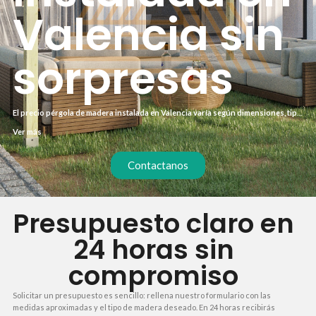
Valencia sin
sorpresas
El precio pérgola de madera instalada en Valencia varía según dimensiones, tipo
de madera y acabados. Una estructura de 3×3 metros en pino tratado puede
Ver más
costar entre 1.800 y 2.500 euros instalada, mientras que una de 4×4 metros en
iroko ronda los 3.500 euros. Estos precios incluyen montaje profesional y
garantía, sin costes ocultos.
Contactanos
Presupuesto claro en
24 horas sin
compromiso
Solicitar un presupuesto es sencillo: rellena nuestro formulario con las
medidas aproximadas y el tipo de madera deseado. En 24 horas recibirás