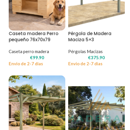
Caseta madera Perro
Pérgola de Madera
pequeño 76x70x79
Maciza 5×3
Caseta perro madera
Pérgolas Macizas
€
99.90
€
375.90
Envio de 2-7 dias
Envio de 2-7 dias