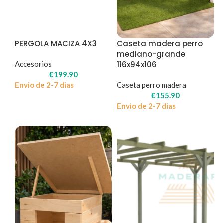
PERGOLA MACIZA 4X3
Caseta madera perro
mediano-grande
Accesorios
116x94x106
€
199.90
Envio de 2-7 dias
Caseta perro madera
€
155.90
Envio de 2-7 dias