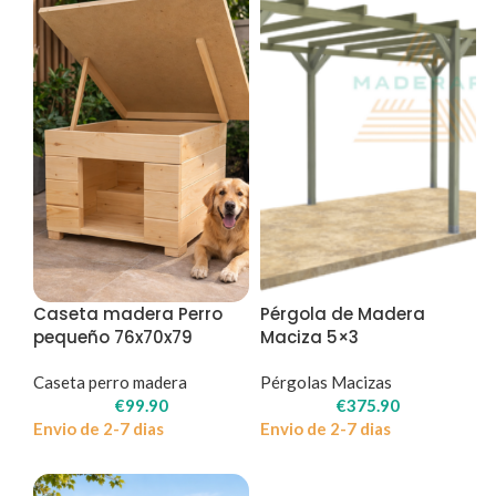
Caseta madera Perro
Pérgola de Madera
pequeño 76x70x79
Maciza 5×3
Caseta perro madera
Pérgolas Macizas
€
99.90
€
375.90
Envio de 2-7 dias
Envio de 2-7 dias