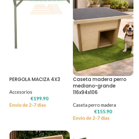
PERGOLA MACIZA 4X3
Caseta madera perro
mediano-grande
Accesorios
116x94x106
€
199.90
Envio de 2-7 dias
Caseta perro madera
€
155.90
Envio de 2-7 dias