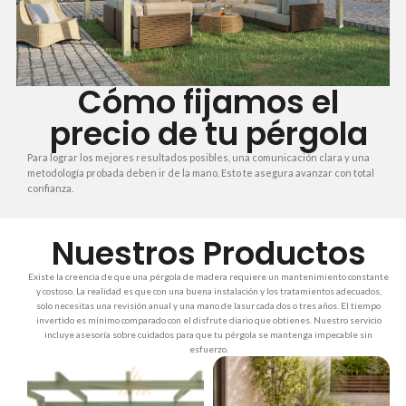
Cómo fijamos el
precio de tu pérgola
Para lograr los mejores resultados posibles, una comunicación clara y una
metodología probada deben ir de la mano. Esto te asegura avanzar con total
confianza.
Nuestros Productos
Existe la creencia de que una pérgola de madera requiere un mantenimiento constante
y costoso. La realidad es que con una buena instalación y los tratamientos adecuados,
solo necesitas una revisión anual y una mano de lasur cada dos o tres años. El tiempo
invertido es mínimo comparado con el disfrute diario que obtienes. Nuestro servicio
incluye asesoría sobre cuidados para que tu pérgola se mantenga impecable sin
esfuerzo.