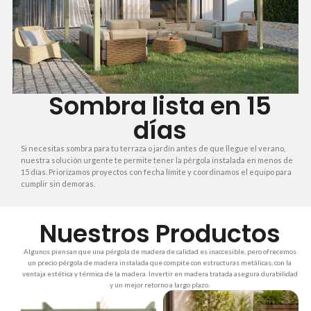
Sombra lista en 15
días
Si necesitas sombra para tu terraza o jardín antes de que llegue el verano,
nuestra solución urgente te permite tener la pérgola instalada en menos de
15 días. Priorizamos proyectos con fecha límite y coordinamos el equipo para
cumplir sin demoras.
Nuestros Productos
Algunos piensan que una pérgola de madera de calidad es inaccesible, pero ofrecemos
un precio pérgola de madera instalada que compite con estructuras metálicas, con la
ventaja estética y térmica de la madera. Invertir en madera tratada asegura durabilidad
y un mejor retorno a largo plazo.