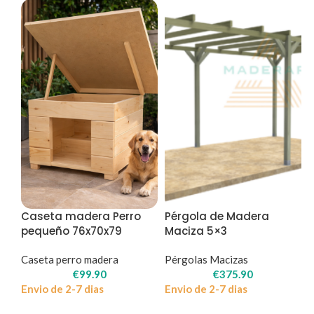
Caseta madera Perro
Pérgola de Madera
pequeño 76x70x79
Maciza 5×3
Caseta perro madera
Pérgolas Macizas
€
99.90
€
375.90
Envio de 2-7 dias
Envio de 2-7 dias