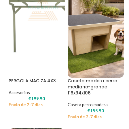
PERGOLA MACIZA 4X3
Caseta madera perro
mediano-grande
Accesorios
116x94x106
€
199.90
Envio de 2-7 dias
Caseta perro madera
€
155.90
Envio de 2-7 dias