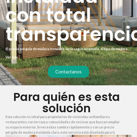
con total
transparenci
El precio pérgola de madera instalada varía según el tamaño, el tipo de madera y
la complejidad del montaje. Ofrecemos un presupuesto cerrado sin sorpresas
Ver más
que incluye materiales, mano de obra y transporte. Así sabes exactamente
cuánto invertirás desde el primer momento.
Contactanos
Para quién es esta
solución
Esta solución es ideal para propietarios de viviendas unifamiliares,
restaurantes con terraza y comunidades de vecinos que buscan ampliar
su espacio exterior. Si necesitas sombra rápidamente y con un precio
pérgola de madera instalada claro, este servicio está diseñado para ti.