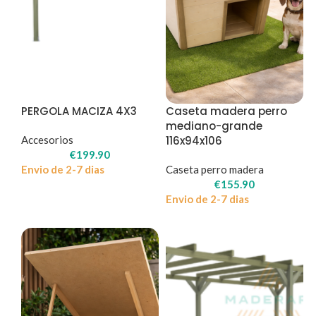
PERGOLA MACIZA 4X3
Caseta madera perro
mediano-grande
Accesorios
116x94x106
€
199.90
Envio de 2-7 dias
Caseta perro madera
€
155.90
Envio de 2-7 dias