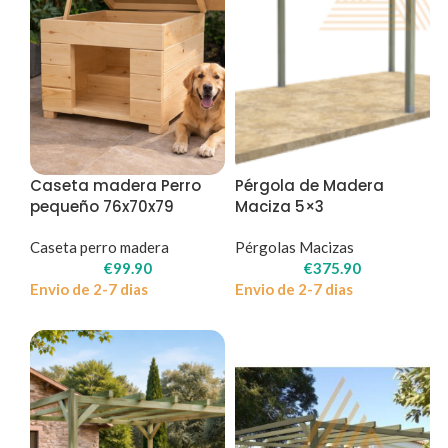
Caseta madera Perro
Pérgola de Madera
pequeño 76x70x79
Maciza 5×3
Caseta perro madera
Pérgolas Macizas
€
99.90
€
375.90
Envio de 2-7 dias
Envio de 2-7 dias