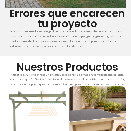
Errores que encarecen
tu proyecto
Un error frecuente es elegir la madera más barata sin valorar su tratamiento
contra la humedad. Esto reduce la vida útil de la pérgola y genera gastos de
mantenimiento. En tu presupuesto pérgola de madera, prioriza maderas
tratadas en autoclave para garantizar durabilidad.
Nuestros Productos
Nuestro servicio te ofrece un presupuesto pérgola de madera cerrado desde el inicio,
sin letra pequeña. Gestionamos todo el proceso, desde la medición hasta la instalación,
para que solo te preocupes de disfrutar. Así consigues tu sombra sin estrés ni demoras.