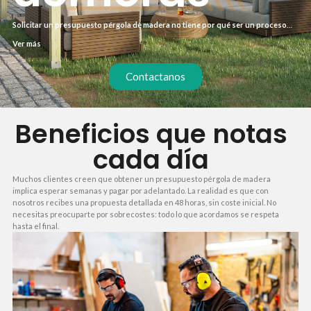
Solicitar un presupuesto pérgola de madera no tiene por qué ser un proceso
lleno de incertidumbre. En nuestra empresa, te ofrecemos un servicio claro
Ver más
desde el primer contacto, con precios cerrados y sin sorpresas. Sabemos que
cada proyecto es único, por eso ajustamos cada partida a tus necesidades
reales.
Contactanos
Beneficios que notas
cada día
Muchos clientes creen que obtener un presupuesto pérgola de madera
implica esperar semanas y pagar por adelantado. La realidad es que con
nosotros recibes una propuesta detallada en 48 horas, sin coste inicial. No
necesitas preocuparte por sobrecostes: todo lo que acordamos se respeta
hasta el final.