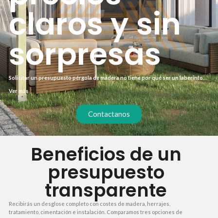
claros y sin
sorpresas
Solicitar un presupuesto pérgola de madera no tiene por qué ser un laberinto
de precios ocultos. En nuestro servicio, cada partida se explica de forma clara:
Ver más
materiales, mano de obra, transporte y montaje. Así sabes exactamente qué
pagas y por qué, sin sorpresas al final.
Contactanos
Beneficios de un
presupuesto
transparente
Recibirás un desglose completo con costes de madera, herrajes,
tratamiento, cimentación e instalación. Comparamos tres opciones de