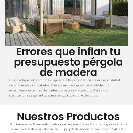
Errores que inflan tu
presupuesto pérgola
de madera
Elegir solo por el precio más bajo suele llevar a materiales de baja calidad o
instalaciones precipitadas. Prioriza un presupuesto detallado que
especifique especies de madera, grosores y acabados. Así evitas
sustituciones y garantizas una pérgola que dure décadas.
Nuestros Productos
Si tu terraza o jardín necesita sombra ya, no esperes meses. Con nuestro proceso, desde
la medición hasta la instalación final, tu pérgola de madera estará lista en 15 días. Sin