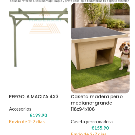
obras ni reformas, solo montaje limpio y profesional que transforma tu espacio exterior.
PERGOLA MACIZA 4X3
Caseta madera perro
mediano-grande
Accesorios
116x94x106
€
199.90
Envio de 2-7 dias
Caseta perro madera
€
155.90
Envio de 2-7 dias