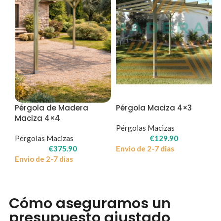
Pérgola de Madera
Pérgola Maciza 4×3
Maciza 4×4
Pérgolas Macizas
Pérgolas Macizas
€
129.90
€
375.90
Envio de 2-7 dias
Envio de 2-7 dias
Cómo aseguramos un
presupuesto ajustado