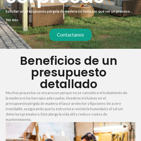
Solicitar un presupuesto pérgola de madera no tiene por qué ser un proceso
lleno de incertidumbre. En nuestro servicio, te ofrecemos un desglose claro de
Ver más
cada partida, desde los materiales hasta la instalación, para que sepas
exactamente en qué se invierte tu dinero. Así evitas sorpresas y puedes
comparar con total tranquilidad.
Contactanos
Beneficios de un
presupuesto
detallado
Muchos proyectos se encarecen porque no se considera el tratamiento de
la madera ni los herrajes adecuados. Nosotros incluimos en el
presupuesto pérgola de madera el lasur protector y fijaciones de acero
inoxidable, asegurando que tu estructura resista la humedad y el sol sin
deterioro prematuro. Esto alarga la vida útil y reduce costes de
mantenimiento.