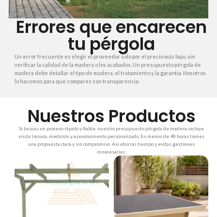
Errores que encarecen
tu pérgola
Un error frecuente es elegir el proveedor solo por el precio más bajo, sin
verificar la calidad de la madera o los acabados. Un presupuesto pérgola de
madera debe detallar el tipo de madera, el tratamiento y la garantía. Nosotros
lo hacemos para que compares con transparencia.
Nuestros Productos
Si buscas un proceso rápido y fiable, nuestro presupuesto pérgola de madera incluye
visita técnica, medición y asesoramiento personalizado. En menos de 48 horas tienes
una propuesta clara y sin compromiso. Así ahorras tiempo y evitas gestiones
innecesarias.