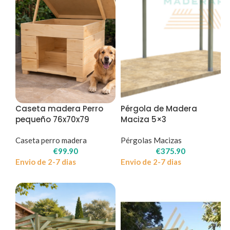
Caseta madera Perro
Pérgola de Madera
pequeño 76x70x79
Maciza 5×3
Caseta perro madera
Pérgolas Macizas
€
99.90
€
375.90
Envio de 2-7 dias
Envio de 2-7 dias