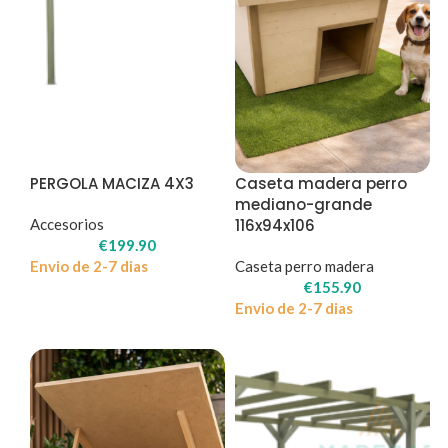
PERGOLA MACIZA 4X3
Caseta madera perro
mediano-grande
Accesorios
116x94x106
€
199.90
Envio de 2-7 dias
Caseta perro madera
€
155.90
Envio de 2-7 dias