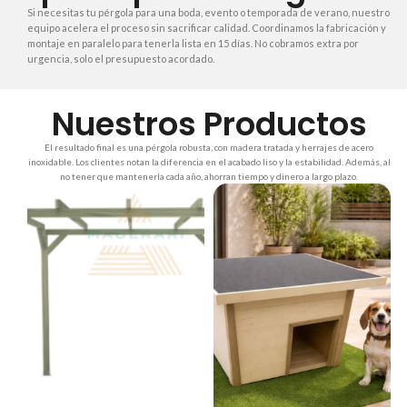
Si necesitas tu pérgola para una boda, evento o temporada de verano, nuestro
equipo acelera el proceso sin sacrificar calidad. Coordinamos la fabricación y
montaje en paralelo para tenerla lista en 15 días. No cobramos extra por
urgencia, solo el presupuesto acordado.
Nuestros Productos
El resultado final es una pérgola robusta, con madera tratada y herrajes de acero
inoxidable. Los clientes notan la diferencia en el acabado liso y la estabilidad. Además, al
no tener que mantenerla cada año, ahorran tiempo y dinero a largo plazo.