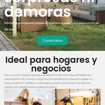
demoras
Solicitar un presupuesto pérgola de madera es el primer paso para transformar
tu terraza o jardín en un espacio funcional y estético. En nuestro servicio,
Ver más
recibirás una propuesta clara y detallada sin compromiso, con plazos de
ejecución ajustados a tu agenda.
Contactanos
Ideal para hogares y
negocios
Este servicio está pensado para propietarios de viviendas unifamiliares,
comunidades de vecinos y negocios de hostelería que buscan ampliar su
espacio exterior. También es ideal para quienes necesitan una solución
rápida y sin complicaciones administrativas.