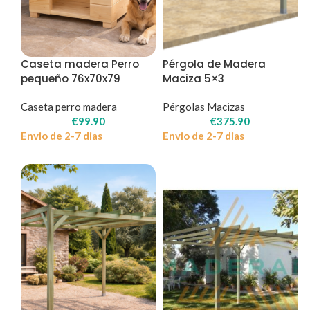
Caseta madera Perro
Pérgola de Madera
pequeño 76x70x79
Maciza 5×3
Caseta perro madera
Pérgolas Macizas
€
99.90
€
375.90
Envio de 2-7 dias
Envio de 2-7 dias