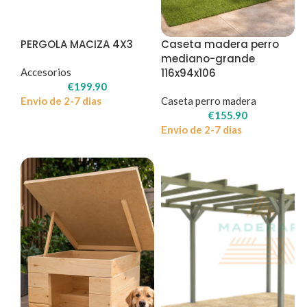
PERGOLA MACIZA 4X3
Caseta madera perro
mediano-grande
Accesorios
116x94x106
€
199.90
Envio de 2-7 dias
Caseta perro madera
€
155.90
Envio de 2-7 dias