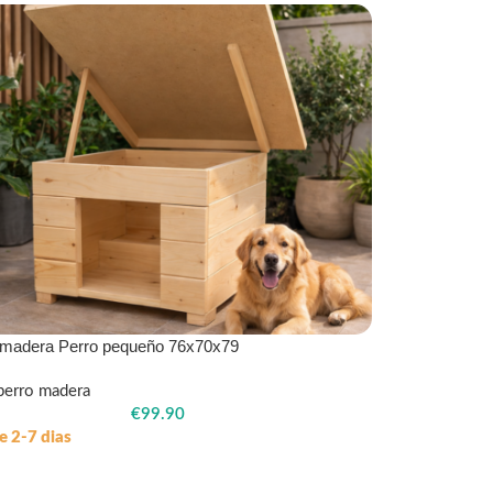
 madera Perro pequeño 76x70x79
perro madera
€
99.90
e 2-7 dias