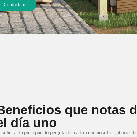
Contactanos
Beneficios que notas 
el día uno
l solicitar tu presupuesto pérgola de madera con nosotros, ahorras t