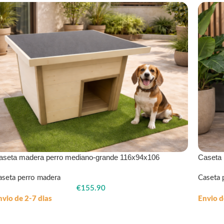
aseta madera perro mediano-grande 116x94x106
Caseta
aseta perro madera
Caseta 
€
155.90
nvio de 2-7 dias
Envio d