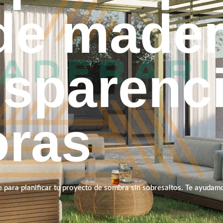
de made
nsparenc
oras
 para planificar tu proyecto de sombra sin sobresaltos. Te ayudamo
xactamente lo que pagas y lo que recibes.