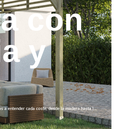
ra con
ia y
s a entender cada coste, desde la madera hasta la