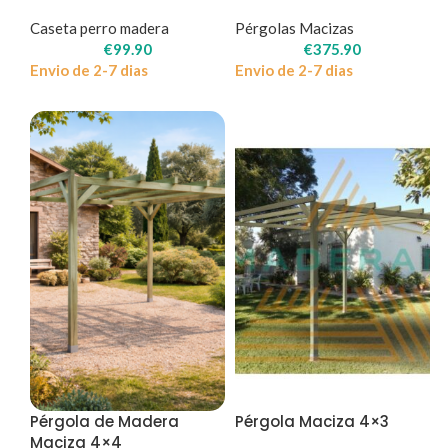
Caseta perro madera
Pérgolas Macizas
€
99.90
€
375.90
Envio de 2-7 dias
Envio de 2-7 dias
Pérgola de Madera
Pérgola Maciza 4×3
Maciza 4×4