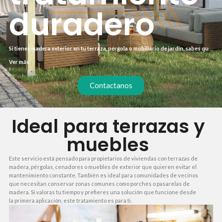
duradero
Si tienes madera exterior en tu terraza, pérgola o mobiliario de jardín, sabes que
el sol, la lluvia y la humedad la deterioran rápidamente. Un tratamiento para
Ver más
madera exterior profesional no solo alarga su vida útil, sino que evita costosas
sustituciones prematuras. En lugar de aplicar productos genéricos que apenas
duran una temporada, nuestro servicio garantiza una protección profunda y
Contactanos
duradera que mantiene la madera como nueva durante años.
Ideal para terrazas y
muebles
Este servicio está pensado para propietarios de viviendas con terrazas de
madera, pérgolas, cenadores o muebles de exterior que quieren evitar el
mantenimiento constante. También es ideal para comunidades de vecinos
que necesitan conservar zonas comunes como porches o pasarelas de
madera. Si valoras tu tiempo y prefieres una solución que funcione desde
la primera aplicación, este tratamiento es para ti.