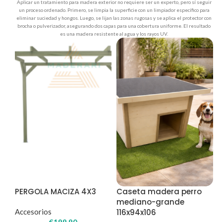
Aplicar un tratamiento para madera exterior no requiere ser un experto, pero sí seguir
un proceso ordenado. Primero, se limpia la superficie con un limpiador específico para
eliminar suciedad y hongos. Luego, se lijan las zonas rugosas y se aplica el protector con
brocha o pulverizador, asegurando dos capas para una cobertura uniforme. El resultado
es una madera resistente al agua y los rayos UV.
PERGOLA MACIZA 4X3
Caseta madera perro
mediano-grande
Accesorios
116x94x106
€
199.90