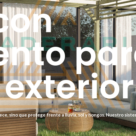
 con
ento pa
exterior
e, sino que protege frente a lluvia, sol y hongos. Nuestro siste
 sin necesidad de mantenimiento constante.