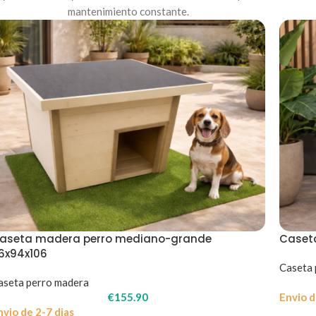
mantenimiento constante.
aseta madera perro mediano-grande
Caset
16x94x106
Caseta 
aseta perro madera
€
155.90
Envio d
nvio de 2-7 dias