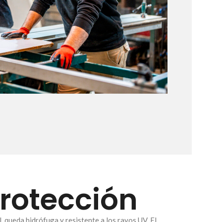
protección
, queda hidrófuga y resistente a los rayos UV. El