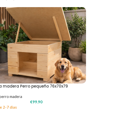
a madera Perro pequeño 76x70x79
perro madera
€
99.90
e 2-7 dias