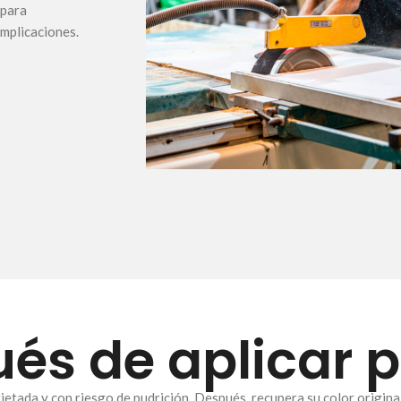
 para
mplicaciones.
és de aplicar 
rietada y con riesgo de pudrición. Después, recupera su color original