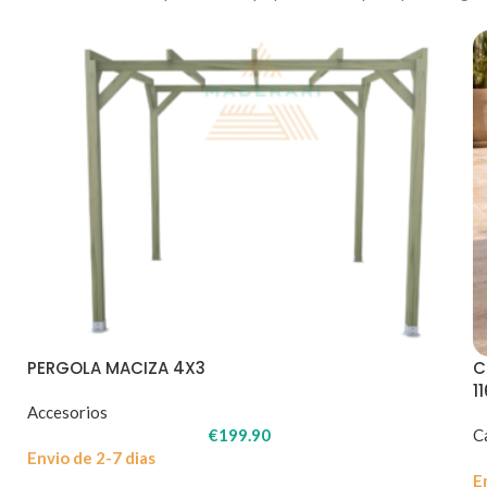
PERGOLA MACIZA 4X3
C
1
Accesorios
€
199.90
C
Envio de 2-7 dias
E