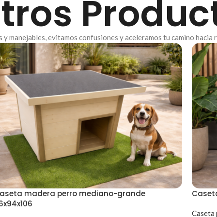
tros Produc
as y manejables, evitamos confusiones y aceleramos tu camino hacia 
aseta madera perro mediano-grande
Caset
16x94x106
Caseta 