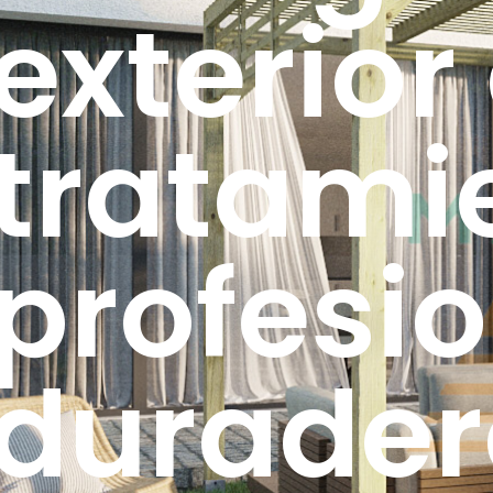
exterior
tratami
profesio
durader