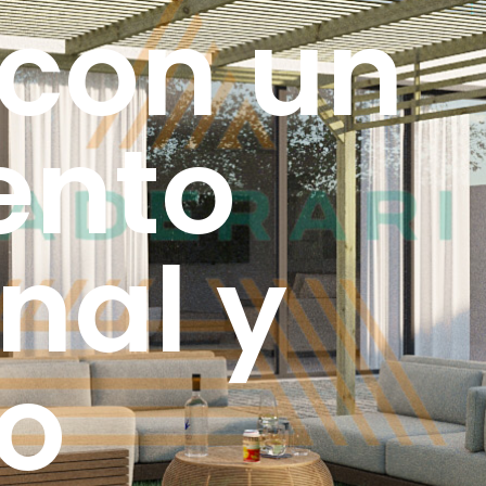
 con un
ento
nal y
o