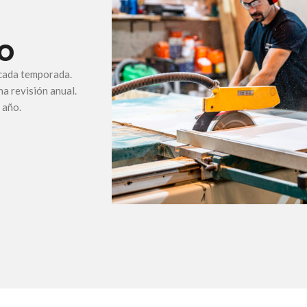
o
 cada temporada.
a revisión anual.
 año.