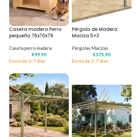
Caseta madera Perro
Pérgola de Madera
pequeño 76x70x79
Maciza 5×3
Caseta perro madera
Pérgolas Macizas
€
99.90
€
375.90
Envio de 2-7 dias
Envio de 2-7 dias