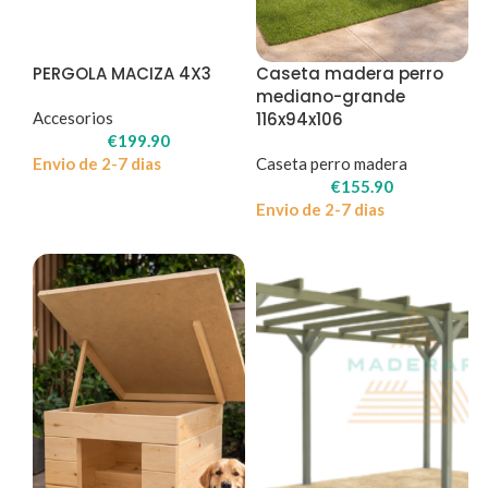
PERGOLA MACIZA 4X3
Caseta madera perro
mediano-grande
Accesorios
116x94x106
€
199.90
Envio de 2-7 dias
Caseta perro madera
€
155.90
Envio de 2-7 dias