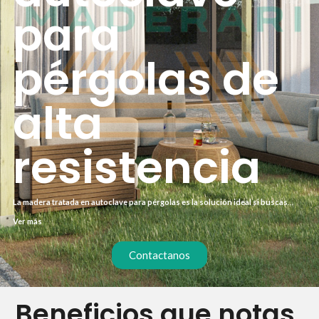
para
pérgolas de
alta
resistencia
La madera tratada en autoclave para pérgolas es la solución ideal si buscas
durabilidad sin complicaciones. Este proceso industrial protege la madera
Ver más
contra la humedad, los insectos y los hongos, alargando su vida útil hasta 15
años o más. Olvídate de barnices anuales y tratamientos superficiales.
Contactanos
Beneficios que notas