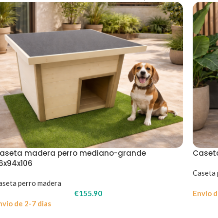
aseta madera perro mediano-grande
Caset
16x94x106
Caseta 
aseta perro madera
€
155.90
Envio d
nvio de 2-7 dias