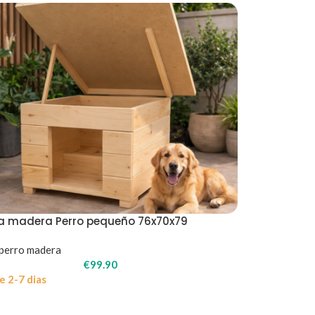
a madera Perro pequeño 76x70x79
perro madera
€
99.90
e 2-7 dias