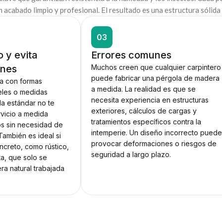
un acabado limpio y profesional. El resultado es una estructura sólid
03
 y evita
Errores comunes
unes
Muchos creen que cualquier carpintero
puede fabricar una pérgola de madera
za con formas
a medida. La realidad es que se
veles o medidas
necesita experiencia en estructuras
la estándar no te
exteriores, cálculos de cargas y
rvicio a medida
tratamientos específicos contra la
s sin necesidad de
intemperie. Un diseño incorrecto pued
También es ideal si
provocar deformaciones o riesgos de
ncreto, como rústico,
seguridad a largo plazo.
ta, que solo se
a natural trabajada