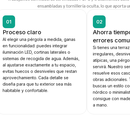
ensambladas y tornillería oculta, lo que aporta 
01
02
Proceso claro
Ahorra tiempo
Al elegir una pérgola a medida, ganas
errores com
en funcionalidad: puedes integrar
Si tienes una terra
iluminación LED, cortinas laterales o
irregulares, desni
sistemas de recogida de agua. Además,
atípicas, una pérgo
al ajustarse exactamente a tu espacio,
servirá. Nuestro se
evitas huecos o desniveles que restan
resuelve esos caso
aprovechamiento. Cada detalle se
obras adicionales. 
diseña para que tu exterior sea más
buscas un estilo co
habitable y confortable.
nórdico o minimalis
consigue con mader
a mano.