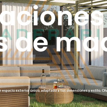
aciones
s de ma
un espacio exterior único, adaptado a tus dimensiones y estilo. 
ín. Además, eliges el tipo de madera, acabado y cubierta que mej