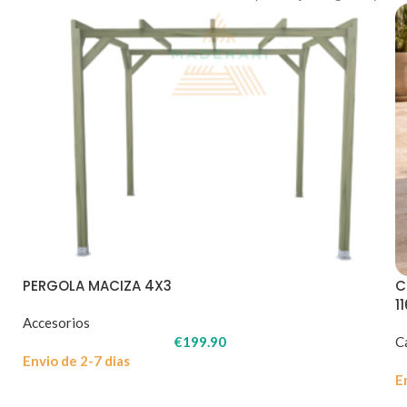
PERGOLA MACIZA 4X3
C
1
Accesorios
€
199.90
C
Envio de 2-7 dias
E