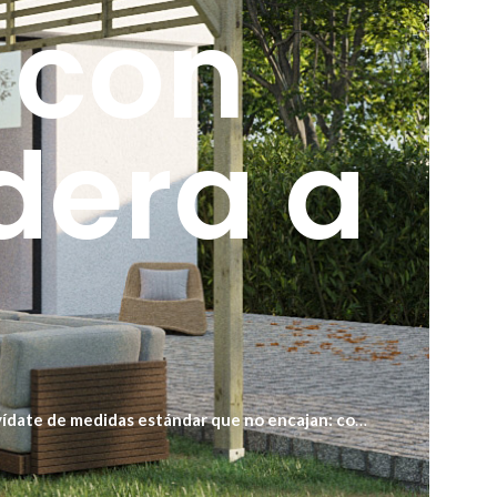
 con
dera a
Olvídate de medidas estándar que no encajan: con
or se adapte a tu clima y uso diario.