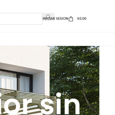
INICIAR SESION
€
0.00
ior sin