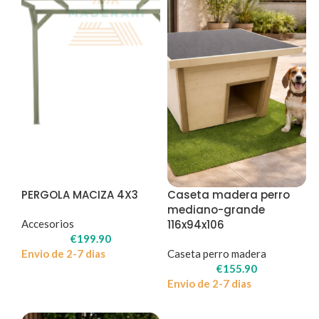
PERGOLA MACIZA 4X3
Caseta madera perro
mediano-grande
Accesorios
116x94x106
€
199.90
Envio de 2-7 dias
Caseta perro madera
€
155.90
Envio de 2-7 dias