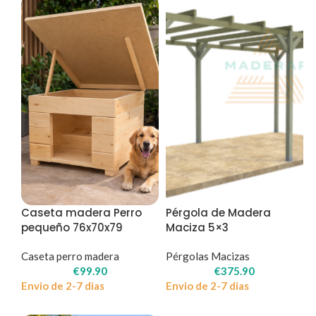
Caseta madera Perro
Pérgola de Madera
pequeño 76x70x79
Maciza 5×3
Caseta perro madera
Pérgolas Macizas
€
99.90
€
375.90
Envio de 2-7 dias
Envio de 2-7 dias