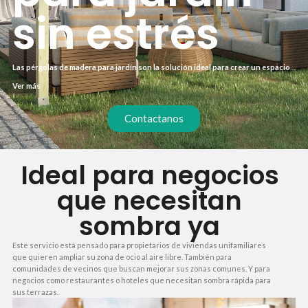
sin estrés
Las pérgolas de madera para jardín son la solución ideal para crear un espacio
de sombra natural y acogedor. Con nuestra instalación exprés en 15 días,
Ver más
disfrutarás de tu nuevo rincón sin largas esperas ni complicaciones. Olvídate
de obras interminables y sorpresas de última hora.
Contactanos
Ideal para negocios
que necesitan
sombra ya
Este servicio está pensado para propietarios de viviendas unifamiliares
que quieren ampliar su zona de ocio al aire libre. También para
comunidades de vecinos que buscan mejorar sus zonas comunes. Y para
negocios como restaurantes o hoteles que necesitan sombra rápida para
sus terrazas.