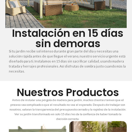
Instalación en 15 días
sin demoras
Si tu jardín recibe sol intenso durante gran parte del día y necesitas una
solución rápida antes de que llegue el verano, nuestro servicio urgente está
diseñado para ti. Instalamos en 15 días sin sacrificar calidad, usando madera
tratada y herrajes profesionales. Así disfrutas de sombra justo cuando más la
necesitas.
Nuestros Productos
Antes de instalar una pérgola de madera para jardín, muchos clientes temen que el
proceso sea complicado o que el resultado no sea el esperado. Después de trabajar con
nosotros, valoran la transparencia del presupuesto cerrado y la rapidez de la instalación.
Ver su jardín transformado en solo 15 días les da la confianza de haber tomado la
decisión correcta.